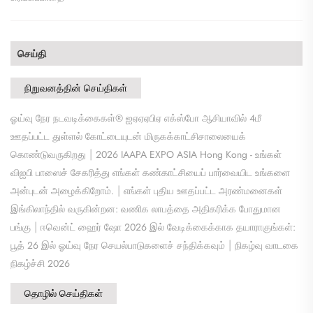
செய்தி
நிறுவனத்தின் செய்திகள்
ஓய்வு நேர நடவடிக்கைகள்® ஐஏஏஏபிஏ எக்ஸ்போ ஆசியாவில் 4மீ
ஊதப்பட்ட துள்ளல் கோட்டையுடன் மிருகக்காட்சிசாலையைக்
|
கொண்டுவருகிறது
2026 IAAPA EXPO ASIA Hong Kong - உங்கள்
விஐபி பாஸைச் சேகரித்து எங்கள் கண்காட்சியைப் பார்வையிட உங்களை
|
அன்புடன் அழைக்கிறோம்.
எங்கள் புதிய ஊதப்பட்ட அரண்மனைகள்
இங்கிலாந்தில் வருகின்றன: வணிக லாபத்தை அதிகரிக்க போதுமான
|
பங்கு
ஈவென்ட் ஹைர் ஷோ 2026 இல் வேடிக்கைக்காக தயாராகுங்கள்:
|
பூத் 26 இல் ஓய்வு நேர செயல்பாடுகளைச் சந்திக்கவும்
நிகழ்வு வாடகை
நிகழ்ச்சி 2026
தொழில் செய்திகள்