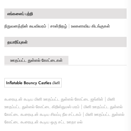
எங்களைப் பற்றி
|
|
நிறுவனத்தின் சுயவிவரம்
சான்றிதழ்
உலகளாவிய கிடங்குகள்
தயாரிப்புகள்
ஊதப்பட்ட துள்ளல் கோட்டைகள்
Inflatable Bouncy Castles மினி
|
கூரையுடன் கூடிய மினி ஊதப்பட்ட துள்ளல் கோட்டை ஜங்கிள்
மினி
|
ஊதப்பட்ட துள்ளல் கோட்டை கிறிஸ்துமஸ் மரம்
மினி ஊதப்பட்ட துள்ளல்
|
கோட்டை கூரையுடன் கூடிய சிவப்பு நீல சட்டகம்
மினி ஊதப்பட்ட துள்ளல்
கோட்டை கூரையுடன் கூடிய ஒரு சட்ட ஊதா டீல்