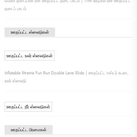
|
மெகா தடையாக ரன் ஊதப்பட்ட தடை பாடம்
11W ரேடிகல் ரன் ஊதப்பட்ட
தடைப் பாடம்
ஊதப்பட்ட ஸ்லைடுகள்
ஊதப்பட்ட உலர் ஸ்லைடுகள்
|
Inflatable Xtreme Fun Run Double Lane Slide
ஊதப்பட்ட ஈஸ்டர் கூடை
உலர் ஸ்லைடு
ஊதப்பட்ட நீர் ஸ்லைடுகள்
ஊதப்பட்ட பிரமைகள்