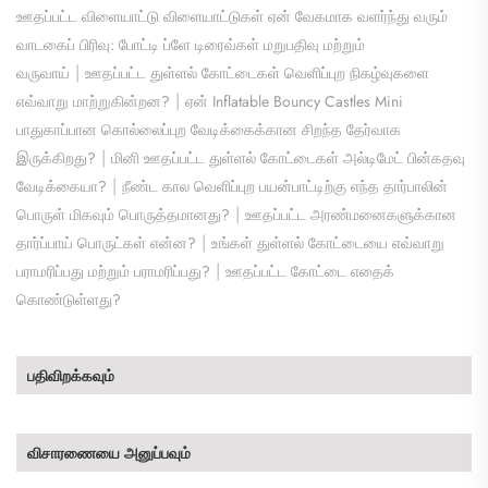
ஊதப்பட்ட விளையாட்டு விளையாட்டுகள் ஏன் வேகமாக வளர்ந்து வரும்
வாடகைப் பிரிவு: போட்டி ப்ளே டிரைவ்கள் மறுபதிவு மற்றும்
|
வருவாய்
ஊதப்பட்ட துள்ளல் கோட்டைகள் வெளிப்புற நிகழ்வுகளை
|
எவ்வாறு மாற்றுகின்றன?
ஏன் Inflatable Bouncy Castles Mini
பாதுகாப்பான கொல்லைப்புற வேடிக்கைக்கான சிறந்த தேர்வாக
|
இருக்கிறது?
மினி ஊதப்பட்ட துள்ளல் கோட்டைகள் அல்டிமேட் பின்கதவு
|
வேடிக்கையா?
நீண்ட கால வெளிப்புற பயன்பாட்டிற்கு எந்த தார்பாலின்
|
பொருள் மிகவும் பொருத்தமானது?
ஊதப்பட்ட அரண்மனைகளுக்கான
|
தார்ப்பாய் பொருட்கள் என்ன?
உங்கள் துள்ளல் கோட்டையை எவ்வாறு
|
பராமரிப்பது மற்றும் பராமரிப்பது?
ஊதப்பட்ட கோட்டை எதைக்
கொண்டுள்ளது?
பதிவிறக்கவும்
விசாரணையை அனுப்பவும்