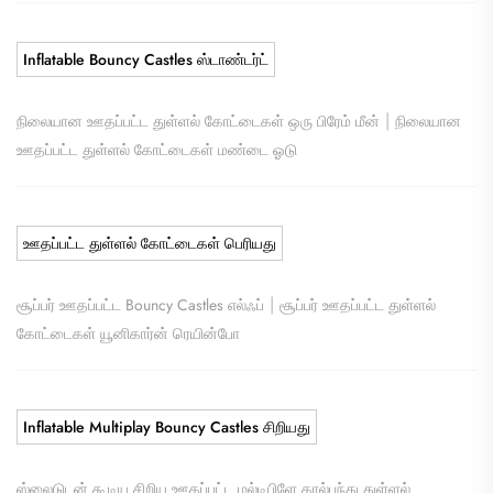
Inflatable Bouncy Castles ஸ்டாண்டர்ட்
|
நிலையான ஊதப்பட்ட துள்ளல் கோட்டைகள் ஒரு பிரேம் மீன்
நிலையான
ஊதப்பட்ட துள்ளல் கோட்டைகள் மண்டை ஓடு
ஊதப்பட்ட துள்ளல் கோட்டைகள் பெரியது
|
சூப்பர் ஊதப்பட்ட Bouncy Castles எல்ஃப்
சூப்பர் ஊதப்பட்ட துள்ளல்
கோட்டைகள் யூனிகார்ன் ரெயின்போ
Inflatable Multiplay Bouncy Castles சிறியது
ஸ்லைடுடன் கூடிய சிறிய ஊதப்பட்ட மல்டிபிளே கால்பந்து துள்ளல்