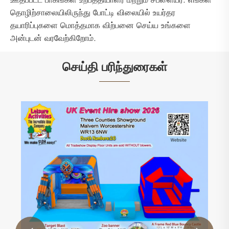
தொழிற்சாலையிலிருந்து போட்டி விலையில் உயர்தர
தயாரிப்புகளை மொத்தமாக விற்பனை செய்ய உங்களை
அன்புடன் வரவேற்கிறோம்.
செய்தி பரிந்துரைகள்
ஈவென்ட் ஹைர் ஷோ 2026 இல்
வேடிக்கைக்காக தயாராகுங்கள்: பூத் 26 இல்
ஓய்வு நேர செயல்பாடுகளைச் சந்திக்கவும்
மேலும் பார்க்க >>