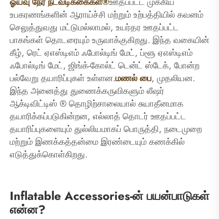
ஓய்வு நேர நடவடிக்கைகள்®
ஊதப்பட்ட முக்கிய
உபகரணங்களின் ஆராய்ச்சி மற்றும் உற்பத்தியில் கவனம்
செலுத்துவது மட்டுமல்லாமல், உயர்தர ஊதப்பட்ட
பாகங்கள் தொடரையும் உருவாக்குகிறது. இந்த வகையின்
கீழ், ரெட் ஏஎஸ்டிஎம் ஃபோல்டிங் மேட், ப்ளூ ஏஎஸ்டிஎம்
ஃபோல்டிங் மேட், ஜிங்க்-கோல்ட் டென்ட் ஸ்டேக், போன்ற
பல்வேறு தயாரிப்புகள் உள்ளன.
மணல் பை
, முதலியன.
இந்த அனைத்து துணைக்கருவிகளும் லீஷர்
ஆக்டிவிட்டிஸ் ® தொழிற்சாலையால் சுயாதீனமாக
தயாரிக்கப்படுகின்றன, எல்லாத் தொடர் ஊதப்பட்ட
தயாரிப்புகளையும் துல்லியமாகப் பொருத்தி, நடைமுறை
மற்றும் இணக்கத்தன்மை இரண்டையும் கணக்கில்
எடுத்துக்கொள்கிறது.
Inflatable Accessories-ன் பயன்பாடுகள்
என்ன?