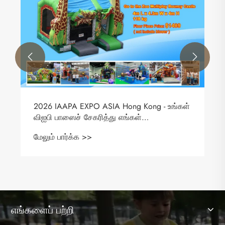


2026 IAAPA EXPO ASIA Hong Kong - உங்கள்
விஐபி பாஸைச் சேகரித்து எங்கள்
கண்காட்சியைப் பார்வையிட உங்களை அன்புடன்
மேலும் பார்க்க >>
அழைக்கிறோம்.
எங்களைப் பற்றி