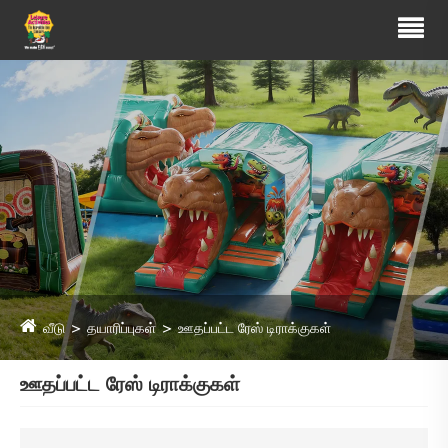
வீடு
தயாரிப்புகள்
ஊதப்பட்ட ரேஸ் டிராக்குகள்
ஊதப்பட்ட ரேஸ் டிராக்குகள்