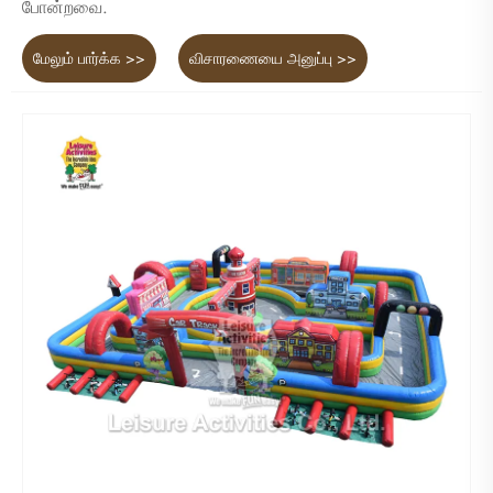
போன்றவை.
மேலும் பார்க்க >>
விசாரணையை அனுப்பு >>