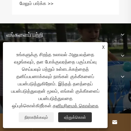
மேலும் பார்க்க >>
எங்களைப் பற்றி
X
உங்களுக்கு சிறந்த உலாவல் அனுபவத்தை
தயாரிப்புகள்
வழங்கவும், தள போக்குவரத்தை பகுப்பாய்வு
செய்யவும் மற்றும் உள்ளடக்கத்தைத்
எங்களை தொடர்பு கொள்ள
தனிப்பயனாக்கவும் நாங்கள் குக்கீகளைப்
பயன்படுத்துகிறோம். இந்தத் தளத்தைப்
பயன்படுத்துவதன் மூலம், எங்கள் குக்கீகளைப்
எங்களை பின்தொடரவும்
பயன்படுத்துவதை
ஒப்புக்கொள்கிறீர்கள்.
தனியுரிமைக் கொள்கை
நிராகரிக்கவும்
ஏற்றுக்கொள்



