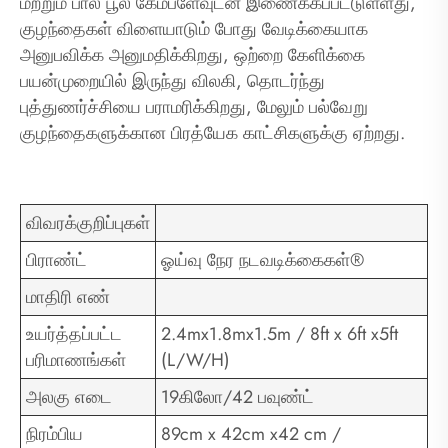
மற்றும் பால் பூல் கேம்ப்ளேவுடன் இணைக்கப்பட்டுள்ளது,
குழந்தைகள் விளையாடும் போது வேடிக்கையாக
அனுபவிக்க அனுமதிக்கிறது, ஒற்றை கேளிக்கை
பயன்முறையில் இருந்து விலகி, தொடர்ந்து
புத்துணர்ச்சியை பராமரிக்கிறது, மேலும் பல்வேறு
குழந்தைகளுக்கான பிரத்யேக காட்சிகளுக்கு ஏற்றது.
விவரக்குறிப்புகள்
பிராண்ட்
ஓய்வு நேர நடவடிக்கைகள்®
மாதிரி எண்
உயர்த்தப்பட்ட
2.4mx1.8mx1.5m / 8ft x 6ft x5ft
பரிமாணங்கள்
(L/W/H)
அலகு எடை
19கிலோ/42 பவுண்ட்
நிரம்பிய
89cm x 42cm x42 cm /