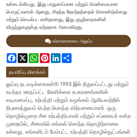
உள்ளடக்கியது. இது பாதுகாப்பான மற்றும் மென்மையான
பொருட்களால் ஆனது, சிறந்த தோற்றத்தைக் கொண்டுள்ளது
மற்றும் செயல்பட எளிதானது, இது குழந்தைகளின்
விருந்துகளுக்கு ஏற்றதாக அமைகிறது.
விசாரணையை அனுப்பு
Facebook
X
WhatsApp
Pinterest
LinkedIn
Share
தயாரிப்பு விளக்கம்
ஓய்வு நடவடிக்கைகள்® 1993 இல் நிறுவப்பட்டது மற்றும்
உயர்தர ஊதப்பட்ட கேளிக்கை உபகரணங்களின்
வடிவமைப்பு, உற்பத்தி மற்றும் வழங்கல் ஆகியவற்றில்
நிபுணத்துவம் பெற்ற மொத்த விற்பனையாளர். ஒரு
தொழில்முறை சீன உற்பத்தியாளர் மற்றும் சப்ளையர் என்ற
முறையில், சீனாவில் எங்கள் சொந்த தொழிற்சாலை
உள்ளது. எங்களிடம் மேம்பட்ட உற்பத்தி தொழில்நுட்பங்கள்