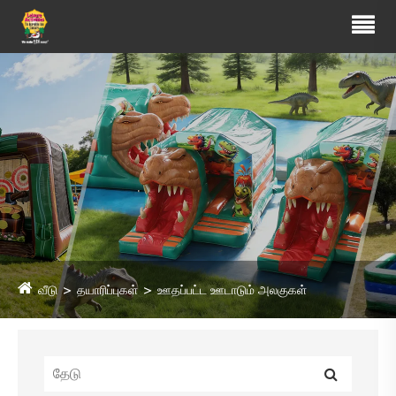
வீடு
தயாரிப்புகள்
ஊதப்பட்ட ஊடாடும் அலகுகள்