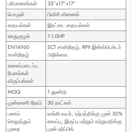
பரிமாணங்கள்
35”x17”x17”
பொருள்
பிவிசி வினைல்
தையல்கள்
இரட்டை தையல்கள்
ஊதுகுழல்
1-1.0HP
EN14960
SCT சான்றிதழ், RPII இன்ஸ்பெக்டர்
சான்றிதழ்
அறிக்கை
கலைப்படைப்பு
பேனல்கள்
விருப்பங்கள்
MOQ
1 துண்டு
முன்னணி நேரம்
30 நாட்கள்
பணம்
வங்கி வயர், உற்பத்திக்கு முன் 50%
செலுத்தும்
வைப்பு, இருப்பு மற்றும் ஏற்றுமதிக்கு
முறை
முன் ஷிப்பிங்