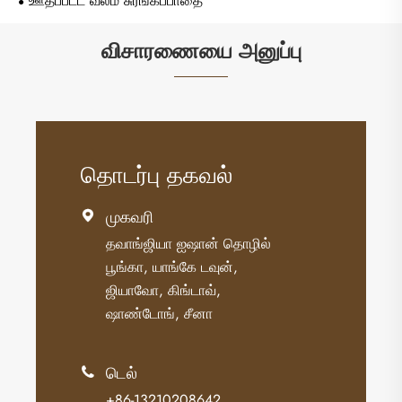
ஊதப்பட்ட வலம் சுரங்கப்பாதை
விசாரணையை அனுப்பு
தொடர்பு தகவல்
முகவரி

தவாங்ஜியா ஐஷான் தொழில்
பூங்கா, யாங்கே டவுன்,
ஜியாவோ, கிங்டாவ்,
ஷாண்டோங், சீனா
டெல்

+86-13210208642