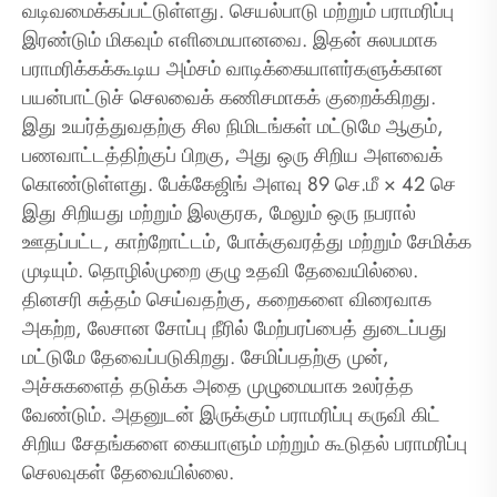
வடிவமைக்கப்பட்டுள்ளது. செயல்பாடு மற்றும் பராமரிப்பு
இரண்டும் மிகவும் எளிமையானவை. இதன் சுலபமாக
பராமரிக்கக்கூடிய அம்சம் வாடிக்கையாளர்களுக்கான
பயன்பாட்டுச் செலவைக் கணிசமாகக் குறைக்கிறது.
இது உயர்த்துவதற்கு சில நிமிடங்கள் மட்டுமே ஆகும்,
பணவாட்டத்திற்குப் பிறகு, அது ஒரு சிறிய அளவைக்
கொண்டுள்ளது. பேக்கேஜிங் அளவு 89 செ.மீ × 42 செ
இது சிறியது மற்றும் இலகுரக, மேலும் ஒரு நபரால்
ஊதப்பட்ட, காற்றோட்டம், போக்குவரத்து மற்றும் சேமிக்க
முடியும். தொழில்முறை குழு உதவி தேவையில்லை.
தினசரி சுத்தம் செய்வதற்கு, கறைகளை விரைவாக
அகற்ற, லேசான சோப்பு நீரில் மேற்பரப்பைத் துடைப்பது
மட்டுமே தேவைப்படுகிறது. சேமிப்பதற்கு முன்,
அச்சுகளைத் தடுக்க அதை முழுமையாக உலர்த்த
வேண்டும். அதனுடன் இருக்கும் பராமரிப்பு கருவி கிட்
சிறிய சேதங்களை கையாளும் மற்றும் கூடுதல் பராமரிப்பு
செலவுகள் தேவையில்லை.