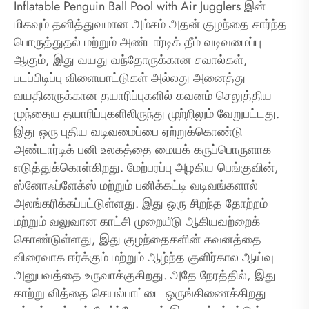
Inflatable Penguin Ball Pool with Air Jugglers இன்
மிகவும் தனித்துவமான அம்சம் அதன் குழந்தை சார்ந்த
பொருத்துதல் மற்றும் அண்டார்டிக் தீம் வடிவமைப்பு
ஆகும், இது வயது வந்தோருக்கான சவால்கள்,
படப்பிடிப்பு விளையாட்டுகள் அல்லது அனைத்து
வயதினருக்கான தயாரிப்புகளில் கவனம் செலுத்திய
முந்தைய தயாரிப்புகளிலிருந்து முற்றிலும் வேறுபட்டது.
இது ஒரு புதிய வடிவமைப்பை ஏற்றுக்கொண்டு
அண்டார்டிக் பனி உலகத்தை மையக் கருப்பொருளாக
எடுத்துக்கொள்கிறது. மேற்பரப்பு அழகிய பெங்குவின்,
ஸ்னோஃப்ளேக்ஸ் மற்றும் பனிக்கட்டி வடிவங்களால்
அலங்கரிக்கப்பட்டுள்ளது. இது ஒரு சிறந்த தோற்றம்
மற்றும் வலுவான காட்சி முறையீடு ஆகியவற்றைக்
கொண்டுள்ளது, இது குழந்தைகளின் கவனத்தை
விரைவாக ஈர்க்கும் மற்றும் ஆழ்ந்த குளிர்கால ஆய்வு
அனுபவத்தை உருவாக்குகிறது. அதே நேரத்தில், இது
காற்று வித்தை செயல்பாட்டை ஒருங்கிணைக்கிறது