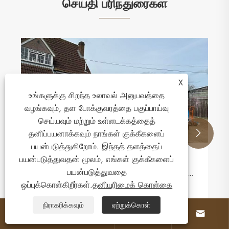
செய்தி பரிந்துரைகள்
ஏன் Inflatable Bouncy Castles Mini
பாதுகாப்பான கொல்லைப்புற வேடிக்கைக்கான
X
சிறந்த தேர்வாக இருக்கிறது?
உங்களுக்கு சிறந்த உலாவல் அனுபவத்தை
மேலும் பார்க்க >>
வழங்கவும், தள போக்குவரத்தை பகுப்பாய்வு
செய்யவும் மற்றும் உள்ளடக்கத்தைத்
தனிப்பயனாக்கவும் நாங்கள் குக்கீகளைப்


பயன்படுத்துகிறோம். இந்தத் தளத்தைப்
பயன்படுத்துவதன் மூலம், எங்கள் குக்கீகளைப்
பயன்படுத்துவதை
ஒப்புக்கொள்கிறீர்கள்.
தனியுரிமைக் கொள்கை
நிராகரிக்கவும்
ஏற்றுக்கொள்



