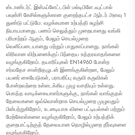
ஸ்டாண்டர்ட் இன்ஃப்ளேட்டபிள் மல்டிபிளே ஃபுட்பால்
பவுன்சி கேசில்களுக்கான குறைந்தபட்ச ஆர்டர் அளவு 1
துண்டு மட்டுமே. வழக்கமான உற்பத்தி சுழற்சி
நியாயமானது. பணம் செலுத்தும் முறையானது வங்கி
பரிமாற்றம் ஆகும், மேலும் செயல்முறை
வெளிப்படையானது மற்றும் பாதுகாப்பானது. நாங்கள்
விரிவான விற்பனைக்குப் பிந்தைய உத்தரவாதங்களை
வழங்குகிறோம். தயாரிப்புகள் EN14960 போன்ற
சர்வதேச சான்றிதழுடன் இணங்குகின்றன, மேலும்
பயனர் கையேடுகள், பராமரிப்பு கருவி கருவிகள்
போன்றவற்றை உள்ளடக்கிய முழு வசதியும் உள்ளது.
மொத்த வாடிக்கையாளர்களுக்கு, நாங்கள் வாங்குதல்
தேவைகளை ஒவ்வொன்றாக செயல்முறை முழுவதும்
பின்பற்றுகிறோம், உடனடியாக விலை பட்டியல்கள் மற்றும்
மேற்கோள்களை வழங்குகிறோம், மேலும் உற்பத்திக்
குறைபாட்டிற்குத் தேவையான தொழில்முறை தீர்வுகளை
வழங்குகிறோம்.