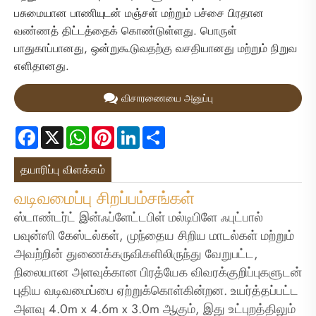
பசுமையான பாணியுடன் மஞ்சள் மற்றும் பச்சை பிரதான
வண்ணத் திட்டத்தைக் கொண்டுள்ளது. பொருள்
பாதுகாப்பானது, ஒன்றுகூடுவதற்கு வசதியானது மற்றும் நிறுவ
எளிதானது.
விசாரணையை அனுப்பு
Facebook
X
WhatsApp
Pinterest
LinkedIn
Share
தயாரிப்பு விளக்கம்
வடிவமைப்பு சிறப்பம்சங்கள்
ஸ்டாண்டர்ட் இன்ஃப்ளேட்டபிள் மல்டிபிளே ஃபுட்பால்
பவுன்ஸி கேஸ்டல்கள், முந்தைய சிறிய மாடல்கள் மற்றும்
அவற்றின் துணைக்கருவிகளிலிருந்து வேறுபட்ட,
நிலையான அளவுக்கான பிரத்யேக விவரக்குறிப்புகளுடன்
புதிய வடிவமைப்பை ஏற்றுக்கொள்கின்றன. உயர்த்தப்பட்ட
அளவு 4.0m x 4.6m x 3.0m ஆகும், இது உட்புறத்திலும்