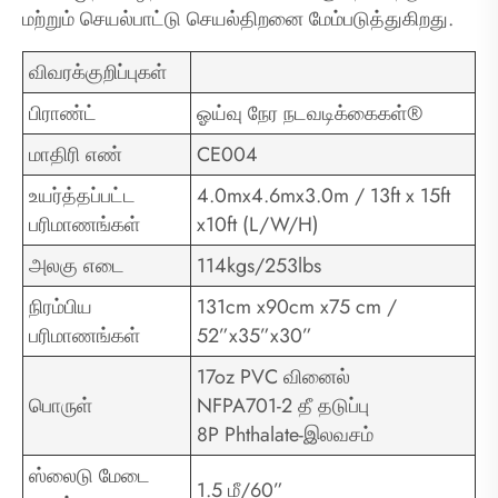
மற்றும் செயல்பாட்டு செயல்திறனை மேம்படுத்துகிறது.
விவரக்குறிப்புகள்
பிராண்ட்
ஓய்வு நேர நடவடிக்கைகள்®
மாதிரி எண்
CE004
உயர்த்தப்பட்ட
4.0mx4.6mx3.0m / 13ft x 15ft
பரிமாணங்கள்
x10ft (L/W/H)
அலகு எடை
114kgs/253lbs
நிரம்பிய
131cm x90cm x75 cm /
பரிமாணங்கள்
52”x35”x30”
17oz PVC வினைல்
பொருள்
NFPA701-2 தீ தடுப்பு
8P Phthalate-இலவசம்
ஸ்லைடு மேடை
1.5 மீ/60”