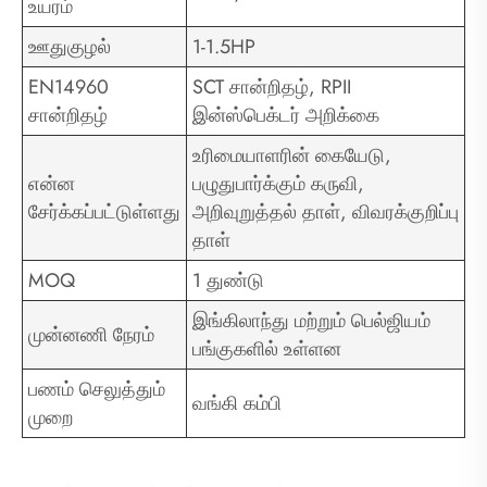
உயரம்
ஊதுகுழல்
1-1.5HP
EN14960
SCT சான்றிதழ், RPII
சான்றிதழ்
இன்ஸ்பெக்டர் அறிக்கை
உரிமையாளரின் கையேடு,
என்ன
பழுதுபார்க்கும் கருவி,
சேர்க்கப்பட்டுள்ளது
அறிவுறுத்தல் தாள், விவரக்குறிப்பு
தாள்
MOQ
1 துண்டு
இங்கிலாந்து மற்றும் பெல்ஜியம்
முன்னணி நேரம்
பங்குகளில் உள்ளன
பணம் செலுத்தும்
வங்கி கம்பி
முறை