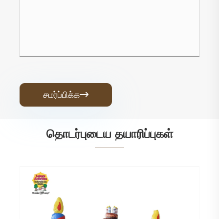
சமர்ப்பிக்க

தொடர்புடைய தயாரிப்புகள்
ஸ்லைடுடன் கூடிய நிலையான ஊதப்பட்ட
மல்டிபிளே பவுன்சி காசில்ஸ் டிராகன்