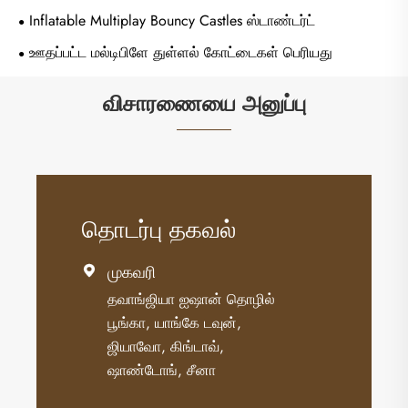
Inflatable Multiplay Bouncy Castles ஸ்டாண்டர்ட்
ஊதப்பட்ட மல்டிபிளே துள்ளல் கோட்டைகள் பெரியது
விசாரணையை அனுப்பு
தொடர்பு தகவல்
முகவரி

தவாங்ஜியா ஐஷான் தொழில்
பூங்கா, யாங்கே டவுன்,
ஜியாவோ, கிங்டாவ்,
ஷாண்டோங், சீனா