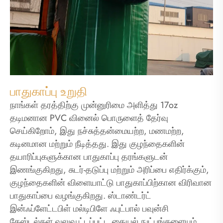
பாதுகாப்பு உறுதி
நாங்கள் தரத்திற்கு முன்னுரிமை அளித்து 17oz
தடிமனான PVC வினைல் பொருளைத் தேர்வு
செய்கிறோம், இது நச்சுத்தன்மையற்ற, மணமற்ற,
கடினமான மற்றும் நீடித்தது. இது குழந்தைகளின்
தயாரிப்புகளுக்கான பாதுகாப்பு தரங்களுடன்
இணங்குகிறது, சுடர்-தடுப்பு மற்றும் அரிப்பை எதிர்க்கும்,
குழந்தைகளின் விளையாட்டு பாதுகாப்பிற்கான விரிவான
பாதுகாப்பை வழங்குகிறது. ஸ்டாண்டர்ட்
இன்ஃப்ளேட்டபிள் மல்டிபிளே ஃபுட்பால் பவுன்சி
கேஸ்டல்கள் வலுவூட்டப்பட்ட தையல் நுட்பங்களையும்,